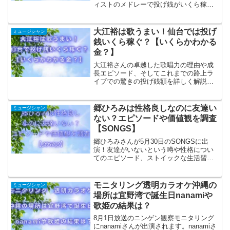
ィストのメドレーで投げ銭がいくら稼げ
るかの企画で歌を披露します。大江裕は
これまでも、千葉の柏市、大阪市、仙台
市でも路上ライブを開催。今回はいくら
大江裕は歌うまい！仙台では投げ
ミュージシャン
稼げるのか？
銭いくら稼ぐ？【いくらかわかる
金？】
大江裕さんの卓越した歌唱力の理由や成
長エピソード、そしてこれまでの路上ラ
イブでの驚きの投げ銭額を詳しく解説。
特に仙台でのパフォーマンスに注目し、
どれくらいの投げ銭を稼げるかについて
も予測します。ファン必見の内容です。
郷ひろみは性格良しなのに友達い
ミュージシャン
ない？エピソードや価値観を調査
【SONGS】
郷ひろみさんが5月30日のSONGSに出
演！友達がいないという噂や性格につい
てのエピソード、ストイックな生活習慣
と価値観を徹底調査。彼のプロフェッシ
ョナリズムやファンへの敬意が垣間見え
る内容です。
モニタリング透明カラオケ沖縄の
ミュージシャン
場所は宜野湾で誕生日nanamiや
歌姫の結果は？
8月1日放送のニンゲン観察モニタリング
にnanamiさんが出演されます。nanamiさ