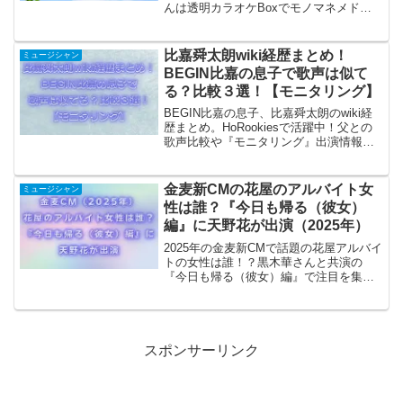
んは透明カラオケBoxでモノマネメドレ
ーを披露されるそうです。いま乗りに乗
っているnanamiさんですから今回の透明
カラオケBoxはかなりの盛り上がりが期...
比嘉舜太朗wiki経歴まとめ！
ミュージシャン
BEGIN比嘉の息子で歌声は似て
る？比較３選！【モニタリング】
BEGIN比嘉の息子、比嘉舜太朗のwiki経
歴まとめ。HoRookiesで活躍中！父との
歌声比較や『モニタリング』出演情報
も。沖縄音楽の新星に迫る必見記事！
金麦新CMの花屋のアルバイト女
ミュージシャン
性は誰？『今日も帰る（彼女）
編』に天野花が出演（2025年）
2025年の金麦新CMで話題の花屋アルバイ
トの女性は誰！？黒木華さんと共演の
『今日も帰る（彼女）編』で注目を集め
る天野花さんは、1994年生まれのシンガ
ーソングライター。その魅力的な演技と
音楽性に注目が集まっています。
スポンサーリンク