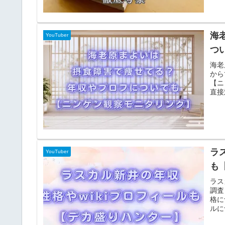
海
YouTuber
つ
海老
から
【ニ
直接
ラ
YouTuber
も
ラス
調査
格に
ルに