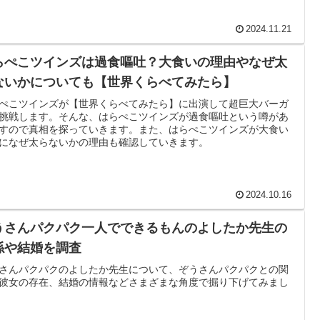
2024.11.21
らぺこツインズは過食嘔吐？大食いの理由やなぜ太
ないかについても【世界くらべてみたら】
ぺこツインズが【世界くらべてみたら】に出演して超巨大バーガ
挑戦します。そんな、はらぺこツインズが過食嘔吐という噂があ
すので真相を探っていきます。また、はらぺこツインズが大食い
になぜ太らないかの理由も確認していきます。
2024.10.16
うさんパクパク一人でできるもんのよしたか先生の
係や結婚を調査
さんパクパクのよしたか先生について、ぞうさんパクパクとの関
彼女の存在、結婚の情報などさまざまな角度で掘り下げてみまし