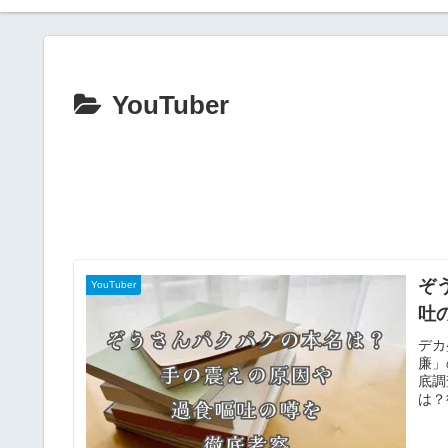
YouTuber
ぞ
YouTuber
吐
デカ
廉」
底調
は？