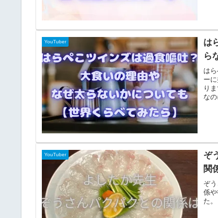
は
YouTuber
ら
はら
ーに
りま
なの
ぞ
YouTuber
関
ぞう
係や
た。