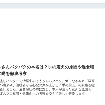
うさんパクパクの本名は？手の震えの原因や過食嘔
の噂を徹底考察
盛りハンターで活躍中のぞうさんパクパク。気になる本名「蔵座
の由来や、視聴者から心配の声が上がる「手の震え」の真相を徹
査しました。過食嘔吐の噂に対し、本人が語った意外な原因と
彼のプロ意識と健康面への考察を交えて詳しく解説します