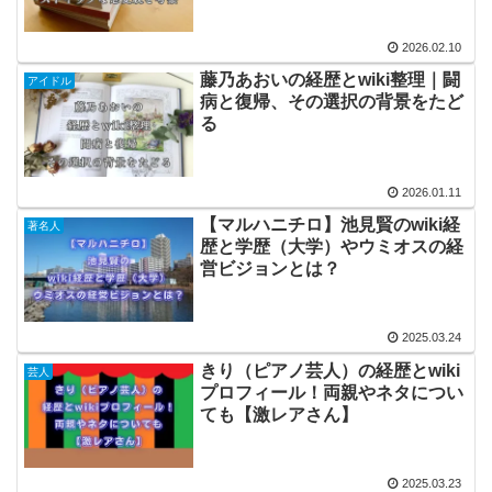
2026.02.10
藤乃あおいの経歴とwiki整理｜闘
アイドル
病と復帰、その選択の背景をたど
る
2026.01.11
【マルハニチロ】池見賢のwiki経
著名人
歴と学歴（大学）やウミオスの経
営ビジョンとは？
2025.03.24
きり（ピアノ芸人）の経歴とwiki
芸人
プロフィール！両親やネタについ
ても【激レアさん】
2025.03.23