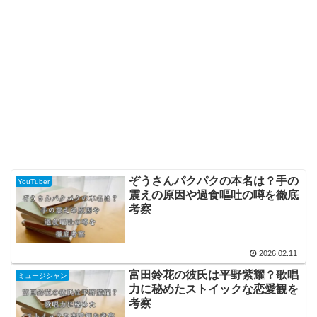
ぞうさんパクパクの本名は？手の
YouTuber
震えの原因や過食嘔吐の噂を徹底
考察
2026.02.11
富田鈴花の彼氏は平野紫耀？歌唱
ミュージシャン
力に秘めたストイックな恋愛観を
考察