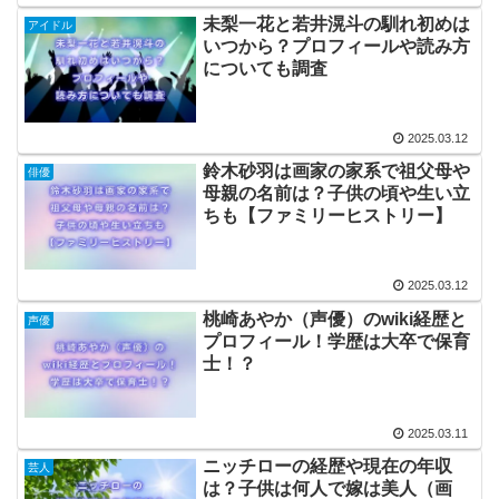
未梨一花と若井滉斗の馴れ初めは
アイドル
いつから？プロフィールや読み方
についても調査
2025.03.12
鈴木砂羽は画家の家系で祖父母や
俳優
母親の名前は？子供の頃や生い立
ちも【ファミリーヒストリー】
2025.03.12
桃崎あやか（声優）のwiki経歴と
声優
プロフィール！学歴は大卒で保育
士！？
2025.03.11
ニッチローの経歴や現在の年収
芸人
は？子供は何人で嫁は美人（画