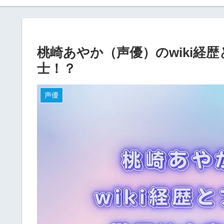
桃崎あやか（声優）のwiki経
士！？
声優