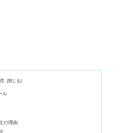
次
ール
士の理由
定