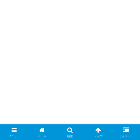
ニッチローの経歴や現在の年収は？子供
メニュー
ホーム
検索
トップ
サイドバー