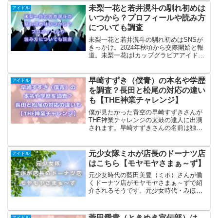
未梨一花と若井滉斗の馴れ初めは
アイドル
いつから？プロフィールや読み方
についても調査
未梨一花と若井滉斗の馴れ初めはSNSが
きっかけ。2024年秋頃から交際開始と報
道。未梨一花はIカップグラビアアイド
ル、若井滉斗はMrs. GREEN APPLEのギ
タリスト。二人のプロフィールや読み
方、お泊まりデートの詳細も調査。
早崎すずき（僕青）の本名や学歴
アイドル
を調査？長田と松尾の対応の違い
も【THE神業チャレンジ】
僕が見たかった青空の早崎すずきさんが
THE神業チャレンジの太鼓の達人に出演
されます。早崎すずきさんの名前は独特
ですが、本名なのかを調査します。そし
て学歴についてやチョコレートプラネッ
トの長田さんと松尾さんへの対応の違い
元少女隊ミホが店長のドーナツ店
アイドル
も確認していきます。
はこちら【モヤモヤさまぁ～ず】
元少女時代の藍田美豊（ミホ）さんが働
くドーナツ店がモヤモヤさまぁ～ずで紹
介されるそうです。元少女時代・みほさ
んが店長などで働く、ドーナツ店は神奈
川発祥で9店舗を運営するミサキドーナツ
の逗子店、葉山店、鎌倉店の3店舗を詳し
菅田愛貴（ときめき宣伝部）は
アイドル