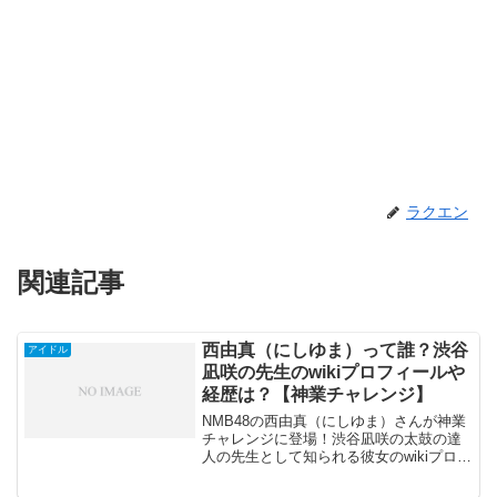
ラクエン
関連記事
西由真（にしゆま）って誰？渋谷
アイドル
凪咲の先生のwikiプロフィールや
経歴は？【神業チャレンジ】
NMB48の西由真（にしゆま）さんが神業
チャレンジに登場！渋谷凪咲の太鼓の達
人の先生として知られる彼女のwikiプロフ
ィールや経歴を紹介。リズムゲーム得意
のアイドルの挑戦に注目！