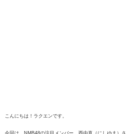
こんにちは！ラクエンです。
今回は、NMB48の注目メンバー、西由真（にしゆま）さ