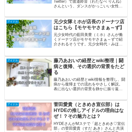
Twitter）で渡邉鈴音（わたなべ りんね）
さんという、ダンスがかっこいい女性の
CMを見つけたのですが、まだ売出中のア
イドルのようです。渡邉鈴音さんって
誰？という方もいると思いますが、あの
元少女隊ミホが店長のドーナツ店
アイドル
ダンスと容姿...
はこちら【モヤモヤさまぁ～ず】
元少女時代の藍田美豊（ミホ）さんが働
くドーナツ店がモヤモヤさまぁ～ずで紹
介されるそうです。元少女時代・みほさ
んが店長などで働く、ドーナツ店は神奈
川発祥で9店舗を運営するミサキドーナツ
の逗子店、葉山店、鎌倉店の3店舗を詳し
藤乃あおいの経歴とwiki整理｜闘
アイドル
くお伝えします。
病と復帰、その選択の背景をたど
る
藤乃あおいの経歴とwiki情報を整理し、闘
病から復帰までの流れをやさしく解説。
表に出ない選択の背景を静かに振り返り
ます。
菅田愛貴（ときめき宣伝部）は
アイドル
HYDEの推しアイドルの理由はな
ぜ！？その魅力とは？
HYDEさんがMステで「超ときめき♡宣伝
部」の菅田愛貴（すだ あき）さんと共演