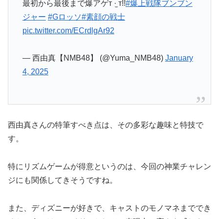
最初から最後まで爆アゲт ·̫ т!!
#爆上戦隊ブンブン
ジャー
#Gロッソ
#素顔の戦士
pic.twitter.com/ECrdlgAr92
— 西由真【NMB48】 (@Yuma_NMB48)
January
4, 2025
西由真さんの特筆すべき点は、その多彩な趣味と特技で
す。
特にリズムゲームが得意というのは、今回の神業チャレン
ジにも関係してきそうですね。
また、ディズニーが好きで、キャストのモノマネまででき