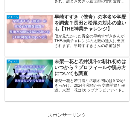
され、超ときめき♡宣伝部の菅田愛貴さ
んを推していることを語られました。
HYDEさんがなぜ菅田愛貴さんを推して
いるのか、その魅力や理由を確認してい
早崎すずき（僕青）の本名や学歴
アイドル
きます。
を調査？長田と松尾の対応の違い
も【THE神業チャレンジ】
僕が見たかった青空の早崎すずきさんが
THE神業チャレンジの太鼓の達人に出演
されます。早崎すずきさんの名前は独特
ですが、本名なのかを調査します。そし
て学歴についてやチョコレートプラネッ
トの長田さんと松尾さんへの対応の違い
未梨一花と若井滉斗の馴れ初めは
アイドル
も確認していきます。
いつから？プロフィールや読み方
についても調査
未梨一花と若井滉斗の馴れ初めはSNSが
きっかけ。2024年秋頃から交際開始と報
道。未梨一花はIカップグラビアアイド
ル、若井滉斗はMrs. GREEN APPLEのギ
タリスト。二人のプロフィールや読み
方、お泊まりデートの詳細も調査。
スポンサーリンク