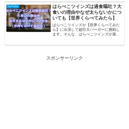
リング】に出演して韓国の大食いファイ
ターと直接対決！
はらぺこツインズは過食嘔吐？大
YouTuber
食いの理由やなぜ太らないかにつ
いても【世界くらべてみたら】
はらぺこツインズが【世界くらべてみた
ら】に出演して超巨大バーガーに挑戦し
ます。そんな、はらぺこツインズが過食
嘔吐という噂がありますので真相を探っ
ていきます。また、はらぺこツインズが
大食いなのになぜ太らないかの理由も確
認していきます。
スポンサーリンク