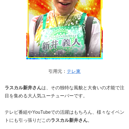
引用元：
テレ東
ラスカル新井さん
は、その独特な風貌と大食いの才能で注
目を集める大人気ユーチューバーです。
テレビ番組やYouTubeでの活躍はもちろん、様々なイベン
トにも引っ張りだこの
ラスカル新井さん
。