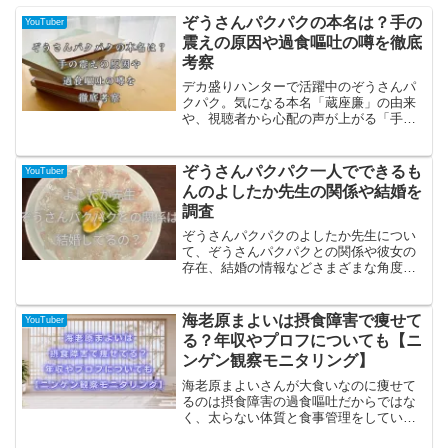
ぞうさんパクパクの本名は？手の
YouTuber
震えの原因や過食嘔吐の噂を徹底
考察
デカ盛りハンターで活躍中のぞうさんパ
クパク。気になる本名「蔵座廉」の由来
や、視聴者から心配の声が上がる「手の
震え」の真相を徹底調査しました。過食
嘔吐の噂に対し、本人が語った意外な原
因とは？彼のプロ意識と健康面への考察
ぞうさんパクパク一人でできるも
YouTuber
を交えて詳しく解説します
んのよしたか先生の関係や結婚を
調査
ぞうさんパクパクのよしたか先生につい
て、ぞうさんパクパクとの関係や彼女の
存在、結婚の情報などさまざまな角度で
掘り下げてみました。
海老原まよいは摂食障害で痩せて
YouTuber
る？年収やプロフについても【ニ
ンゲン観察モニタリング】
海老原まよいさんが大食いなのに痩せて
るのは摂食障害の過食嘔吐だからではな
く、太らない体質と食事管理をしている
からでは？さらに【ニンゲン観察モニタ