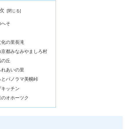
次
のへそ
文化の里長滝
の京都みなみやましろ村
風の丘
ふれあいの里
っとパノラマ美幌峠
ザキッチン
森のオホーツク