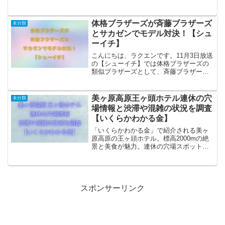
と女が吠える夜」秋の愚痴祭り!▼道の
駅・サービスエリアが好きすぎる女#TVer
#上田と女が吠える夜 @hoeruyoru_ntv...
体格ブラザーズが斉藤ブラザーズ
未分類
とサカゼンでモデル対決！【シュ
ーイチ】
こんにちは、ラクエンです。11月3日放送
の【シューイチ】では体格ブラザーズの
類似ブラザーズとして、斉藤ブラザーズ
の登場です。体格ブラザーズの企画はロ
バート秋山さんとアルピー平子さんの二
人が体格を生かしたロケを行う企画です
美ヶ原高原王ヶ頭ホテル連休の穴
未分類
が、今回は斉藤ブラザ...
場情報と渋滞や混雑の状況を調査
【いくらかわかる金】
「いくらかわかる金」で紹介される美ヶ
原高原の王ヶ頭ホテル。標高2000mの絶
景と美食が魅力。連休の穴場スポットや
渋滞・混雑回避法を紹介。自然を満喫す
る贅沢な休日プランで、美ヶ原高原の魅
力を存分に楽しもう！
スポンサーリンク