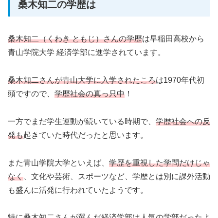
桑木知二の学歴は
桑木知二（くわき ともじ）さんの学歴
は早稲田高校から
青山学院大学 経済学部に進学されています。
桑木知二さんが青山大学に入学されたころ
は1970年代初
頭ですので、
学歴社会の真っ只中
！
一方でまだ学生運動が続いている時期で、
学歴社会への反
発も
起きていた時代だったと思います。
また青山学院大学といえば、
学歴を重視した学問だけじゃ
なく
、文化や芸術、スポーツなど、学歴とは別に課外活動
も盛んに活発に行われていたようです。
特に桑木知二さんが選んだ経済学部は人気の学部だったよ