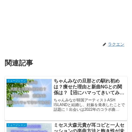
ラクエン
関連記事
ちゃんみなの旦那との馴れ初め
ミュージシャン
は？痩せた理由と新曲NGとの関
係は？【沼にハマってきいてみ
た】
ちゃんみなが韓国アーティストASH
ISLANDと結婚し、妊娠を発表したことで
話題に！出会いは2022年のコラボ曲
「Don't go」で音楽で深まった絆が印象的
です。新曲「NG」では過去の苦悩やASH
ISLANDとの愛も描かれています。
ミセス大森元貴が耳コピと一人セ
ミュージシャン
ッションの楽曲方法と飽き性が未