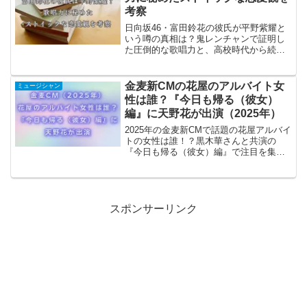
考察
日向坂46・富田鈴花の彼氏が平野紫耀と
いう噂の真相は？鬼レンチャンで証明し
た圧倒的な歌唱力と、高校時代から続く
ストイックな性格を徹底リサーチ。独自
の視点から、彼女が抱く理想の恋愛観を
考察します。おすずの努力の軌跡を知り
金麦新CMの花屋のアルバイト女
ミュージシャン
たいファン必見です！
性は誰？『今日も帰る（彼女）
編』に天野花が出演（2025年）
2025年の金麦新CMで話題の花屋アルバイ
トの女性は誰！？黒木華さんと共演の
『今日も帰る（彼女）編』で注目を集め
る天野花さんは、1994年生まれのシンガ
ーソングライター。その魅力的な演技と
音楽性に注目が集まっています。
スポンサーリンク