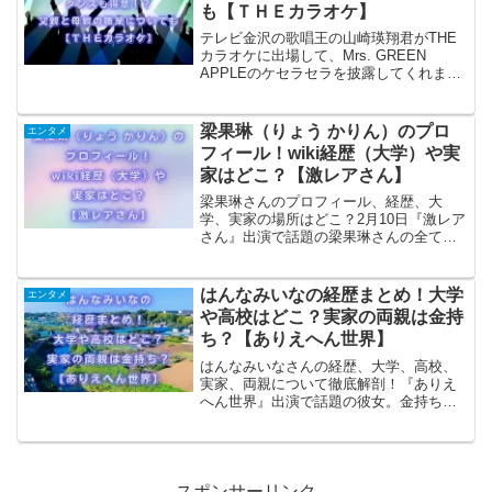
も【ＴＨＥカラオケ】
テレビ金沢の歌唱王の山崎瑛翔君がTHE
カラオケに出場して、Mrs. GREEN
APPLEのケセラセラを披露してくれま
す。スーパーイケボ小学生だけじゃなく
ダンスも得意な山崎瑛翔君の母親と父親
の職業についても調査！
梁果琳（りょう かりん）のプロ
エンタメ
フィール！wiki経歴（大学）や実
家はどこ？【激レアさん】
梁果琳さんのプロフィール、経歴、大
学、実家の場所はどこ？2月10日『激レア
さん』出演で話題の梁果琳さんの全てを
徹底調査！
はんなみいなの経歴まとめ！大学
エンタメ
や高校はどこ？実家の両親は金持
ち？【ありえへん世界】
はんなみいなさんの経歴、大学、高校、
実家、両親について徹底解剖！『ありえ
へん世界』出演で話題の彼女。金持ちな
の？整形疑惑は？気になるアレコレをま
とめ、はんなみいなさんの魅力を深掘り
します！
スポンサーリンク