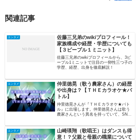
関連記事
佐藤三兄弟のwikiプロフィール！
エンタメ
家族構成や経歴・学歴についても
【３ピープル１ミニット】
佐藤三兄弟のwikiプロフィールから、3ピ
ープル1ミニットで注目の一卵性三つ子の
学歴、経歴、出身を徹底解説！
仲里徳晃（歌う農家さん）の経歴
エンタメ
や出身は？【ＴＨＥカラオケ★バ
トル】
仲里徳晃さんが『ＴＨＥカラオケ★バト
ル』に出場します。仲里徳晃さんは歌う
農家さんという異名を持っていて、SNS
でも歌を披露するほどの腕前です。予選B
ブロック④仲里徳晃（沖縄）さんの「ダ
イナミック琉球」良かった👏👏👏♬全国
山崎瑛翔（歌唱王）はダンスも得
エンタメ
歌うまスターNo.1...
意！？父親と母親の職業について