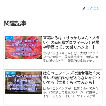
ラクエン
関連記事
立花いろは（りっかちゃん・大食
グルメ
い）のwiki風プロフィール！経歴
や学歴は【デカ盛りハンター】
立花いろは（りっか）は、大食いファイ
ターの大学生。茨城県出身で、都内の大
学に通いながら、驚異的な食欲でテレビ
番組『デカ盛りハンター』に出演。彼女
のwikiプロフィールや経歴、学歴に迫る
と、アイドル志望から大食い挑戦への転
はらぺこツインズは過食嘔吐？大
YouTuber
身が見えてきます。
食いの理由やなぜ太らないかにつ
いても【世界くらべてみたら】
はらぺこツインズが【世界くらべてみた
ら】に出演して超巨大バーガーに挑戦し
ます。そんな、はらぺこツインズが過食
嘔吐という噂がありますので真相を探っ
ていきます。また、はらぺこツインズが