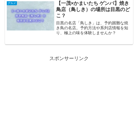
大食いなのになぜ太らないかの理由も確
【一茂×かまいたち ゲンバ】焼き
グルメ
認していきます。
鳥店（鳥しき）の場所は目黒のど
こ？
目黒の名店「鳥しき」は、予約困難な焼
き鳥の名店。予約方法や系列店情報を知
り、極上の味を体験しませんか？
スポンサーリンク