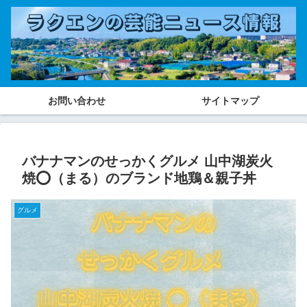
お問い合わせ
サイトマップ
バナナマンのせっかくグルメ 山中湖炭火
焼⭕️（まる）のブランド地鶏＆親子丼
グルメ