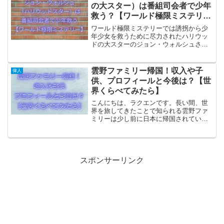
の大スター）は番組司会者で少年
救う？【ワールド極限ミステリ
ー】
ワールド極限ミステリーでは誘拐から少
年少女を救うために尽力されたハリウッ
ドの大スターのジョン・ウォルシュさん
が紹介されます。なぜハリウッドの大ス
ターと呼ばるるのか、テレビ番組のどの
ような活動が少年を救うのかについて確
雲野ファミリー帰国！収入や子
偉人
認していきます。
供、プロフィールと今後は？【世
界くらべてみたら】
こんにちは、ラクエンです。長い間、世
界を旅してきたことで知られる雲野ファ
ミリーは少し前に日本に帰国されていた
んですね。そして雲野ファミリーは8月28
日水曜日の「世界くらべてみたら」に出
演されるそうです。雲野ファミリーおか
えりなさい！旅はどう...
スポンサーリンク