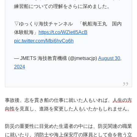
練習船についての理解をさらに深めました。
▽ゆっくり海技チャンネル 「帆船海王丸 国内
体験航海」
https://t.co/WZletI5AcB
pic.twitter.com/Mbi6hvCo6h
— JMETS 海技教育機構 (@jmetsacjp)
August 30,
2024
事故後、志を貫き船の仕事に就いた人もいれば、
人生の方
向性
を見直し、進路を変更した人もいたかもしれません。
防災の重要性に目覚めた生還者の中には、防災関連の職業
に就いたり、消防士や海上保安庁の隊員として命を救う立