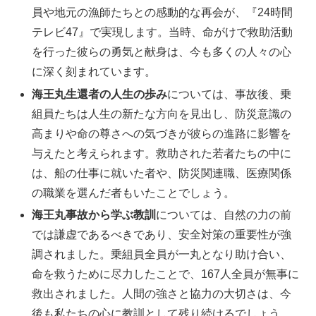
員や地元の漁師たちとの感動的な再会が、『24時間
テレビ47』で実現します。当時、命がけで救助活動
を行った彼らの勇気と献身は、今も多くの人々の心
に深く刻まれています。
海王丸生還者の人生の歩み
については、事故後、乗
組員たちは人生の新たな方向を見出し、防災意識の
高まりや命の尊さへの気づきが彼らの進路に影響を
与えたと考えられます。救助された若者たちの中に
は、船の仕事に就いた者や、防災関連職、医療関係
の職業を選んだ者もいたことでしょう。
海王丸事故から学ぶ教訓
については、自然の力の前
では謙虚であるべきであり、安全対策の重要性が強
調されました。乗組員全員が一丸となり助け合い、
命を救うために尽力したことで、167人全員が無事に
救出されました。人間の強さと協力の大切さは、今
後も私たちの心に教訓として残り続けるでしょう。