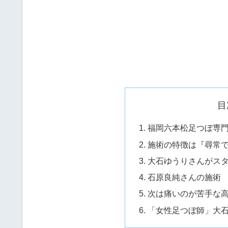
目
福岡六本松足つぼ専
施術の特徴は『尋常
大石ゆうりさんがス
石原良純さんの施術
次は痛いのが苦手な
「女性足つぼ師」大