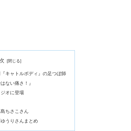
次
門『キャトルボディ』の足つぼ師
ではない痛さ！』
タジオに登場
高島ちさこさん
石ゆうりさんまとめ