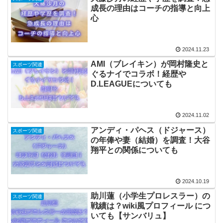
成長の理由はコーチの指導と向上
心
2024.11.23
AMI（ブレイキン）が岡村隆史と
スポーツ関連
ぐるナイでコラボ！経歴や
D.LEAGUEについても
2024.11.02
アンディ・パヘス（ドジャース）
スポーツ関連
の年俸や妻（結婚）を調査！大谷
翔平との関係についても
2024.10.19
助川蓮（小学生プロレスラー）の
スポーツ関連
戦績は？wiki風プロフィール につ
いても【サンバリュ】